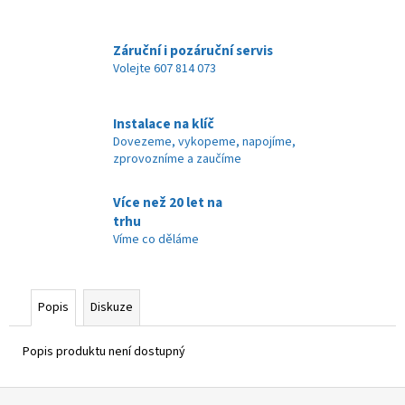
č
u
j
Záruční i pozáruční servis
e
Volejte 607 814 073
m
e
Instalace na klíč
Dovezeme, vykopeme, napojíme,
zprovozníme a zaučíme
Více než 20 let na
trhu
Víme co děláme
Popis
Diskuze
Popis produktu není dostupný
Z