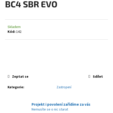
BC4 SBR EVO
a
j
í
t
Skladem
?
Kód:
142
HLEDAT
Zeptat se
Sdílet
D
o
Kategorie
:
Zastropení
p
o
r
Projekt i povolení zařídíme za vás
u
Nemusíte se o nic starat