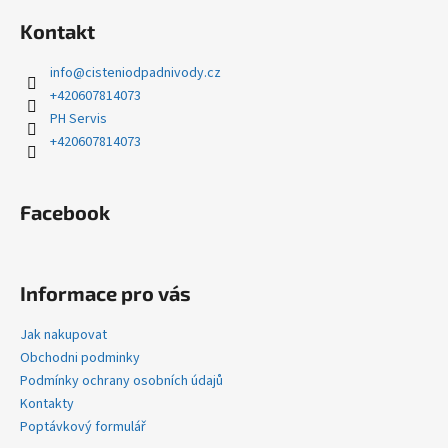
á
Kontakt
p
a
info
@
cisteniodpadnivody.cz
t
+420607814073
í
PH Servis
+420607814073
Facebook
Informace pro vás
Jak nakupovat
Obchodni podminky
Podmínky ochrany osobních údajů
Kontakty
Poptávkový formulář