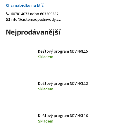
Chci nabídku na klíč
a
j
📞 607814073 nebo 603209382
📧 info
@cisteniodpadnivody.cz
í
t
Nejprodávanější
?
Dešťový program NDV NKL15
Skladem
HLEDAT
Dešťový program NDV NKL12
Skladem
D
o
p
o
Dešťový program NDV NKL10
r
Skladem
u