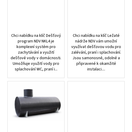
u
k
t
ů
Chci nabídku na klíč Dešťový
Chci nabídku na klíč Ležaté
program NDV NKL4 je
nádrže NDV vám umožní
komplexní systém pro
využívat dešťovou vodu pro
zachytávání a využití
zalévání, praní i splachování.
dešťové vody v domácnosti.
Jsou samonosné, odolné a
Umožňuje využití vody pro
připravené k okamžité
splachování WC, praní i...
instalaci....