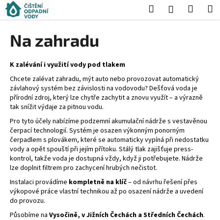
K
Přejít
Hledat
Nákup
M
Přihlášení
na
o
obsah
Zpět
Zpět
košík
š
Na zahradu
í
C
k
o
K zalévání i využití vody pod tlakem
p
Chcete zalévat zahradu, mýt auto nebo provozovat automatický
závlahový systém bez závislosti na vodovodu? Dešťová voda je
o
přírodní zdroj, který lze chytře zachytit a znovu využít – a výrazně
t
tak snížit výdaje za pitnou vodu.
ř
Pro tyto účely nabízíme podzemní akumulační nádrže s vestavěnou
e
čerpací technologií. Systém je osazen výkonným ponorným
čerpadlem s plovákem, které se automaticky vypíná při nedostatku
b
vody a opět spouští při jejím přítoku. Stálý tlak zajišťuje press-
u
kontrol, takže voda je dostupná vždy, když ji potřebujete. Nádrže
j
lze doplnit filtrem pro zachycení hrubých nečistot.
e
Instalaci provádíme
kompletně na klíč
– od návrhu řešení přes
výkopové práce vlastní technikou až po osazení nádrže a uvedení
t
do provozu.
e
Působíme na
Vysočině, v Jižních Čechách a Středních Čechách
.
n