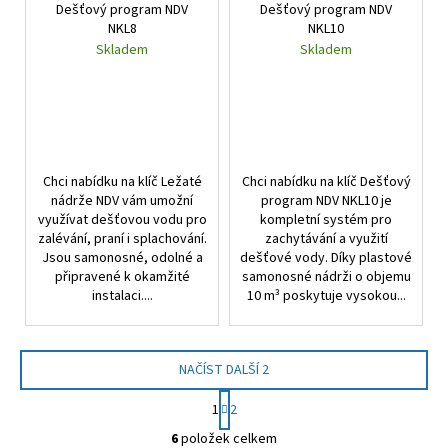
Dešťový program NDV
Dešťový program NDV
NKL8
NKL10
Skladem
Skladem
Chci nabídku na klíč Ležaté
Chci nabídku na klíč Dešťový
nádrže NDV vám umožní
program NDV NKL10 je
využívat dešťovou vodu pro
kompletní systém pro
zalévání, praní i splachování.
zachytávání a využití
Jsou samonosné, odolné a
dešťové vody. Díky plastové
připravené k okamžité
samonosné nádrži o objemu
instalaci....
10 m³ poskytuje vysokou...
NAČÍST DALŠÍ 2
S
1
2
t
O
r
6
položek celkem