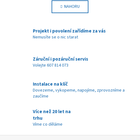
v
á
NAHORU
l
n
k
á
o
d
v
a
Projekt i povolení zařídíme za vás
á
c
Nemusíte se o nic starat
n
í
í
p
r
Záruční i pozáruční servis
v
Volejte 607 814 073
k
y
v
Instalace na klíč
ý
Dovezeme, vykopeme, napojíme, zprovozníme a
zaučíme
p
i
s
Více než 20 let na
u
trhu
Víme co děláme
Z