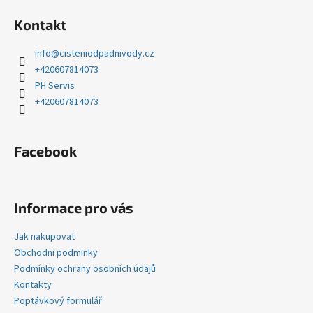
á
Kontakt
p
a
info
@
cisteniodpadnivody.cz
t
+420607814073
í
PH Servis
+420607814073
Facebook
Informace pro vás
Jak nakupovat
Obchodni podminky
Podmínky ochrany osobních údajů
Kontakty
Poptávkový formulář