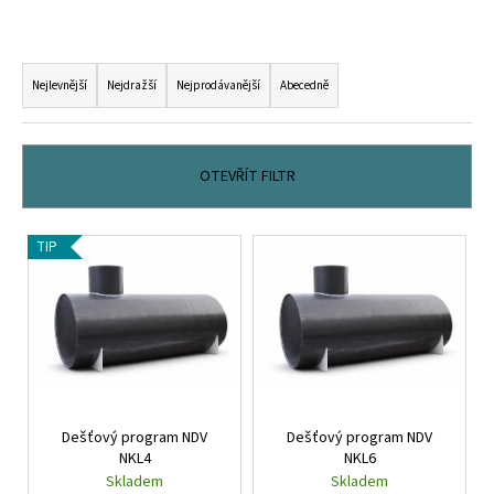
č
u
j
Ř
e
a
Nejlevnější
Nejdražší
Nejprodávanější
Abecedně
m
z
e
e
n
OTEVŘÍT FILTR
í
p
V
TIP
r
ý
o
p
d
i
u
s
k
p
t
r
ů
Dešťový program NDV
Dešťový program NDV
o
NKL4
NKL6
d
Skladem
Skladem