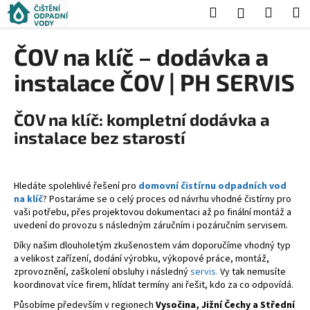
K
Přejít
Hledat
Nákup
M
Přihlášení
na
o
obsah
Zpět
Zpět
košík
š
ČOV na klíč – dodávka a
í
C
instalace ČOV | PH SERVIS
k
o
p
ČOV na klíč: kompletní dodávka a
o
instalace bez starostí
t
ř
e
Hledáte spolehlivé řešení pro
domovní čistírnu odpadních vod
b
na klíč
? Postaráme se o celý proces od návrhu vhodné čistírny pro
vaši potřebu, přes projektovou dokumentaci až po finální montáž a
u
uvedení do provozu s následným záručním i pozáručním servisem.
j
Díky našim dlouholetým zkušenostem vám doporučíme vhodný typ
e
a velikost zařízení, dodání výrobku, výkopové práce, montáž,
t
zprovoznění, zaškolení obsluhy i následný
servis.
Vy tak nemusíte
koordinovat více firem, hlídat termíny ani řešit, kdo za co odpovídá.
e
Působíme především v regionech
Vysočina, Jižní Čechy a Střední
n