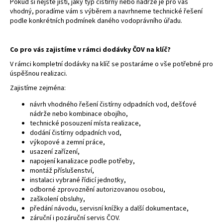
Pokud si nejste jistí, jaký typ čistírny nebo nádrže je pro vás
vhodný, poradíme vám s výběrem a navrhneme technické řešení
podle konkrétních podmínek daného vodoprávního úřadu.
Co pro vás zajistíme v rámci dodávky ČOV na klíč?
V rámci kompletní dodávky na klíč se postaráme o vše potřebné pro
úspěšnou realizaci.
Zajistíme zejména:
návrh vhodného řešení čistírny odpadních vod, dešťové
nádrže nebo kombinace obojího,
technické posouzení místa realizace,
dodání čistírny odpadních vod,
výkopové a zemní práce,
usazení zařízení,
napojení kanalizace podle potřeby,
montáž příslušenství,
instalaci vybrané řídicí jednotky,
odborné zprovoznění autorizovanou osobou,
zaškolení obsluhy,
předání návodu, servisní knížky a další dokumentace,
záruční i pozáruční servis ČOV.