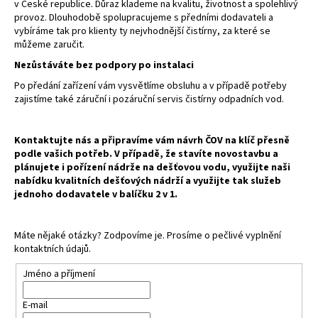
v České republice. Důraz klademe na kvalitu, životnost a spolehlivý
provoz. Dlouhodobě spolupracujeme s předními dodavateli a
vybíráme tak pro klienty ty nejvhodnější čistírny, za které se
můžeme zaručit.
Nezůstáváte bez podpory po instalaci
Po předání zařízení vám vysvětlíme obsluhu a v případě potřeby
zajistíme také záruční i pozáruční servis čistírny odpadních vod.
Kontaktujte nás a připravíme vám návrh ČOV na klíč přesně
podle vašich potřeb. V případě, že stavíte novostavbu a
plánujete i pořízení nádrže na dešťovou vodu, využijte naši
nabídku kvalitních dešťových nádrží a využijte tak služeb
jednoho dodavatele v balíčku 2 v 1.
Máte nějaké otázky? Zodpovíme je. Prosíme o pečlivé vyplnění
kontaktních údajů.
Jméno a příjmení
E-mail