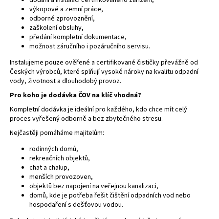
dodání a instalaci certifikovaného zařízení,
č
výkopové a zemní práce,
u
odborné zprovoznění,
j
zaškolení obsluhy,
e
předání kompletní dokumentace,
m
možnost záručního i pozáručního servisu.
e
Instalujeme pouze ověřené a certifikované čističky převážně od
Českých výrobců, které splňují vysoké nároky na kvalitu odpadní
vody, životnost a dlouhodobý provoz.
Pro koho je dodávka ČOV na klíč vhodná?
Kompletní dodávka je ideální pro každého, kdo chce mít celý
proces vyřešený odborně a bez zbytečného stresu.
Nejčastěji pomáháme majitelům:
rodinných domů,
rekreačních objektů,
chat a chalup,
menších provozoven,
objektů bez napojení na veřejnou kanalizaci,
domů, kde je potřeba řešit čištění odpadních vod nebo
hospodaření s dešťovou vodou.