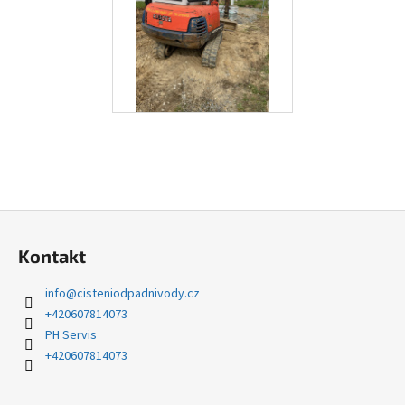
Z
á
Kontakt
p
a
info
@
cisteniodpadnivody.cz
t
+420607814073
í
PH Servis
+420607814073