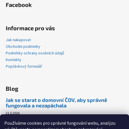
Facebook
Informace pro vás
Jak nakupovat
Obchodni podminky
Podmínky ochrany osobních údajů
Kontakty
Poptávkový formulář
Blog
Jak se starat o domovní ČOV, aby správně
fungovala a nezapáchala
21.5.2026
Proč zachytávat dešťovou vodu?
Používáme cookies pro správné fungování webu, analýzu