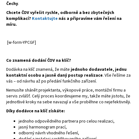
Čechy
.
a
Chcete ČOV vyřešit rychle, odborně a bez zbytečných
j
komplikací?
Kontaktujte
nás a připravíme vám řešení na
í
míru.
t
?
[w-form-YPCGF]
Co znamená dodání ČOV na klíč?
Dodávka na klíč znamená, že máte
jednoho dodavatele, jednu
HLEDAT
kontaktní osobu a jasně daný postup realizace
. Vše řešíme za
vás – od návrhu až po předání funkčního zařízení.
Nemusíte shánět projektanta, výkopové práce, montážní firmu a
servis zvlášť. Celý proces koordinujeme my, takže máte jistotu, že
D
jednotlivé kroky na sebe navazují a vše proběhne co nejefektivněji.
o
Díky dodávce na klíč získáte:
p
o
jednoho odpovědného partnera pro celou realizaci,
r
jasný harmonogram prací,
u
odborný návrh vhodného řešení,