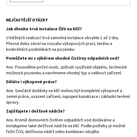
NEJČASTĚJŠÍ OTÁZKY
Jak dlouho trvá instalace ČOV na klíč?
U běžných realizací trvá samotná instalace obvykle 1 až 2 dny.
Přesná doba závisí na rozsahu výkopových prací, terénu a
konkrétních podmínkách na pozemku.
Pomůžete mi s výběrem vhodné čistírny odpadních vod?
Ano. Posoudíme počet osob, způsob využívání objektu, technické
možnosti pozemku a navrhneme vhodný typ a velikost zařízení.
Děláte i výkopové práce?
Ano. Součástí dodávky na klíč mohou být kompletní výkopové a
zemní práce, usazení zařízení, napojení kanalizace i základní terénní
úpravy.
Zajišťujete i dešťové nádrže?
Ano. Kromě domovních čistíren odpadních vod dodáváme a
instalujeme také dešťové nádrže na klíč. Podle potřeby je možné
řešit ČOV, dešťovou nádrž nebo kombinaci obojího.