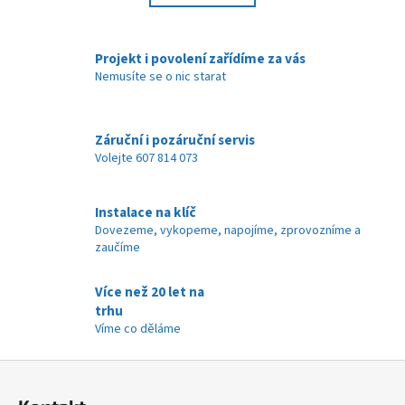
k
á
o
d
v
a
Projekt i povolení zařídíme za vás
á
c
Nemusíte se o nic starat
n
í
í
p
r
Záruční i pozáruční servis
v
Volejte 607 814 073
k
y
v
Instalace na klíč
ý
Dovezeme, vykopeme, napojíme, zprovozníme a
zaučíme
p
i
s
Více než 20 let na
u
trhu
Víme co děláme
Z
á