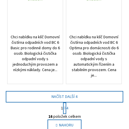
Chci nabídku na klíč Domovní
Chci nabídku na klíč Domovní
čistírna odpadních vod BC 6
čistírna odpadních vod BC 6
Basic pro rodinné domy do 6
Optima pro domácnosti do 6
osob. Biologická čistička
osob. Biologická čistička
odpadní vody s
odpadní vody s
jednoduchým provozem a
automatickým řízením a
nízkými náklady. Cena je...
stabilním provozem. Cena
je...
NAČÍST DALŠÍ 4
S
1
4
t
O
r
16
položek celkem
v
á
NAHORU
l
n