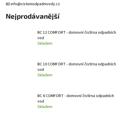
📧 info
@cisteniodpadnivody.cz
a
j
Nejprodávanější
í
t
BC 12 COMFORT - domovní čistírna odpadních
?
vod
Skladem
BC 10 COMFORT - domovní čistírna odpadních
HLEDAT
vod
Skladem
D
BC 6 COMFORT - domovní čistírna odpadních
o
vod
p
Skladem
o
r
u