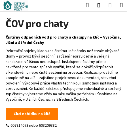
K
Přejít
Hledat
Nákup
M
Přihlášení
na
o
obsah
Zpět
Zpět
košík
š
ČOV pro chaty
í
C
k
o
Čistírny odpadních vod pro chaty a chalupy na klíč – Vysočina,
Jižní a Střední Čechy
p
Rekreační objekty kladou na čistírnu jiné nároky než trvale obývané
o
domy – provoz bývá sezónní, zatížení nepravidelné a veřejná
t
kanalizace většinou nedostupná. Instalujeme čistírny přímo
ř
navržené pro tento způsob využití, které se dokáží přizpůsobit
víkendovému nebo čistě sezónnímu provozu. Realizaci provádíme
e
kompletně na klíč – zajistíme projektovou dokumentaci, stavební
b
povolení, výkopové práce vlastní technikou i samotnou instalaci a
zprovoznění. Ke každé zakázce přistupujeme individuálně a správný
u
typ čistírny vybereme vždy na míru vašim potřebám. Působíme na
j
Vysočině, v Jižních Čechách a Středních Čechách.
e
t
Chci nabídku na klíč
e
📞 607814073 nebo 603209382
n