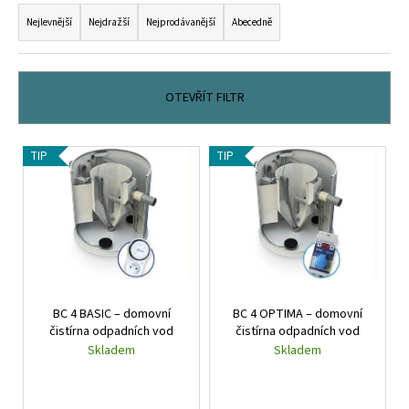
Ř
č
u
a
Nejlevnější
Nejdražší
Nejprodávanější
Abecedně
j
z
e
e
m
n
OTEVŘÍT FILTR
e
í
p
V
TIP
TIP
r
ý
o
p
d
i
u
s
k
p
t
r
ů
BC 4 BASIC – domovní
BC 4 OPTIMA – domovní
o
čistírna odpadních vod
čistírna odpadních vod
d
Skladem
Skladem
u
k