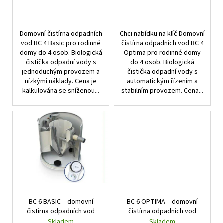
t
ů
Domovní čistírna odpadních
Chci nabídku na klíč Domovní
vod BC 4 Basic pro rodinné
čistírna odpadních vod BC 4
domy do 4 osob. Biologická
Optima pro rodinné domy
čistička odpadní vody s
do 4 osob. Biologická
jednoduchým provozem a
čistička odpadní vody s
nízkými náklady. Cena je
automatickým řízením a
kalkulována se sníženou...
stabilním provozem. Cena...
BC 6 BASIC – domovní
BC 6 OPTIMA – domovní
čistírna odpadních vod
čistírna odpadních vod
Skladem
Skladem