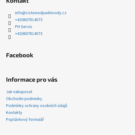
Kontakt
p
a
info
@
cisteniodpadnivody.cz
t
+420607814073
í
PH Servis
+420607814073
Facebook
Informace pro vás
Jak nakupovat
Obchodni podminky
Podmínky ochrany osobních údajů
Kontakty
Poptávkový formulář