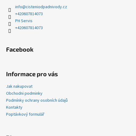
a
info
@
cisteniodpadnivody.cz
t
+420607814073
í
PH Servis
+420607814073
Facebook
Informace pro vás
Jak nakupovat
Obchodni podminky
Podmínky ochrany osobních údajů
Kontakty
Poptávkový formulář