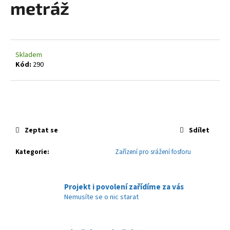
metráž
a
j
í
t
Skladem
?
Kód:
290
HLEDAT
Zeptat se
Sdílet
Kategorie
:
Zařízení pro srážení fosforu
D
o
p
Projekt i povolení zařídíme za vás
o
Nemusíte se o nic starat
r
u