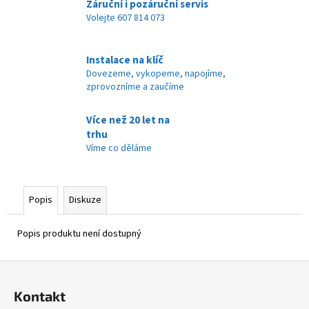
č
Záruční i pozáruční servis
u
Volejte 607 814 073
j
e
Instalace na klíč
m
Dovezeme, vykopeme, napojíme,
e
zprovozníme a zaučíme
Více než 20 let na
trhu
Víme co děláme
Popis
Diskuze
Popis produktu není dostupný
Z
á
Kontakt
p