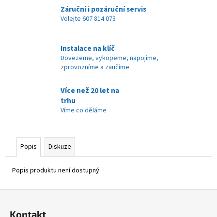
č
Záruční i pozáruční servis
u
Volejte 607 814 073
j
e
m
Instalace na klíč
e
Dovezeme, vykopeme, napojíme,
zprovozníme a zaučíme
Více než 20 let na
trhu
Víme co děláme
Popis
Diskuze
Popis produktu není dostupný
Z
á
Kontakt