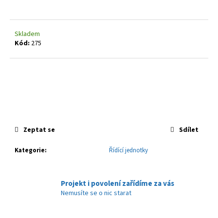
a
j
Skladem
í
Kód:
275
t
?
HLEDAT
Zeptat se
Sdílet
Kategorie
:
Řídící jednotky
D
o
p
Projekt i povolení zařídíme za vás
o
Nemusíte se o nic starat
r
u