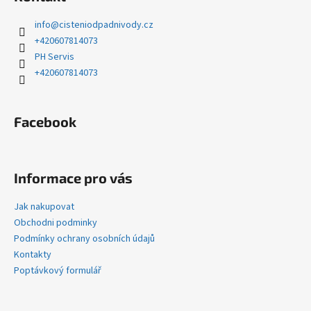
p
a
info
@
cisteniodpadnivody.cz
t
+420607814073
í
PH Servis
+420607814073
Facebook
Informace pro vás
Jak nakupovat
Obchodni podminky
Podmínky ochrany osobních údajů
Kontakty
Poptávkový formulář