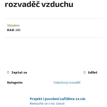
rozvaděč vzduchu
a
j
í
t
Skladem
?
Kód:
260
HLEDAT
Zeptat se
Sdílet
D
o
Kategorie
:
Vzduchový rozvaděč
p
o
r
Projekt i povolení zařídíme za vás
u
Nemusíte se o nic starat