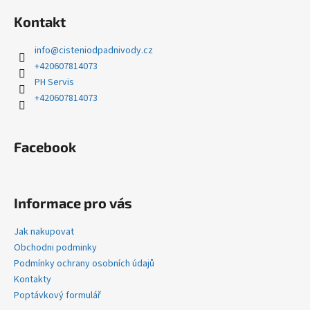
á
Kontakt
p
a
info
@
cisteniodpadnivody.cz
t
+420607814073
í
PH Servis
+420607814073
Facebook
Informace pro vás
Jak nakupovat
Obchodni podminky
Podmínky ochrany osobních údajů
Kontakty
Poptávkový formulář