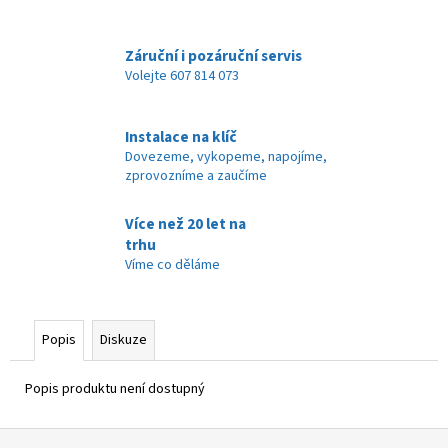
č
u
j
Záruční i pozáruční servis
e
Volejte 607 814 073
m
e
Instalace na klíč
Dovezeme, vykopeme, napojíme,
zprovozníme a zaučíme
Více než 20 let na
trhu
Víme co děláme
Popis
Diskuze
Popis produktu není dostupný
Z