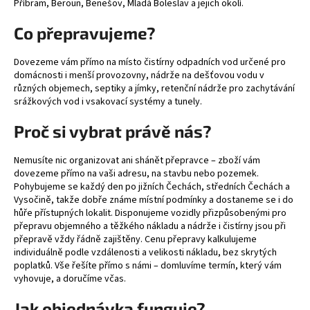
Příbram, Beroun, Benešov, Mladá Boleslav a jejich okolí.
a
Co přepravujeme?
j
í
Dovezeme vám přímo na místo čistírny odpadních vod určené pro
t
domácnosti i menší provozovny, nádrže na dešťovou vodu v
?
různých objemech, septiky a jímky, retenční nádrže pro zachytávání
srážkových vod i vsakovací systémy a tunely.
Proč si vybrat právě nás?
HLEDAT
Nemusíte nic organizovat ani shánět přepravce – zboží vám
dovezeme přímo na vaši adresu, na stavbu nebo pozemek.
Pohybujeme se každý den po jižních Čechách, středních Čechách a
Vysočině, takže dobře známe místní podmínky a dostaneme se i do
hůře přístupných lokalit. Disponujeme vozidly přizpůsobenými pro
D
přepravu objemného a těžkého nákladu a nádrže i čistírny jsou při
o
přepravě vždy řádně zajištěny. Cenu přepravy kalkulujeme
p
individuálně podle vzdálenosti a velikosti nákladu, bez skrytých
o
poplatků. Vše řešíte přímo s námi – domluvíme termín, který vám
vyhovuje, a doručíme včas.
r
u
Jak objednávka funguje?