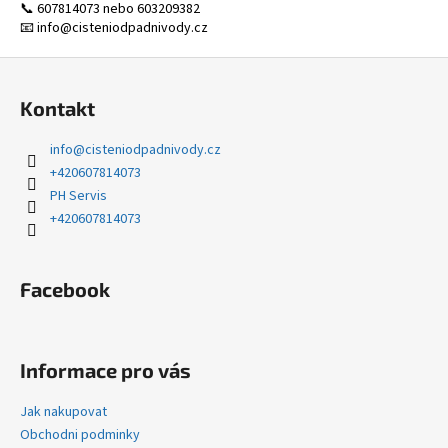
📞 607814073 nebo 603209382
📧 info
@cisteniodpadnivody.cz
Z
á
Kontakt
p
a
info
@
cisteniodpadnivody.cz
t
+420607814073
í
PH Servis
+420607814073
Facebook
Informace pro vás
Jak nakupovat
Obchodni podminky