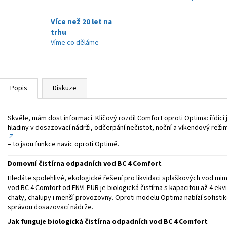
Více než 20 let na
trhu
Víme co děláme
Popis
Diskuze
Skvěle, mám dost informací. Klíčový rozdíl Comfort oproti Optima: řídi
hladiny v dosazovací nádrži, odčerpání nečistot, noční a víkendový reži
– to jsou funkce navíc oproti Optimě.
Domovní čistírna odpadních vod BC 4 Comfort
Hledáte spolehlivé, ekologické řešení pro likvidaci splaškových vod mi
vod BC 4 Comfort od ENVI-PUR je biologická čistírna s kapacitou až 4 ek
chaty, chalupy i menší provozovny. Oproti modelu Optima nabízí sofistik
správou dosazovací nádrže.
Jak funguje biologická čistírna odpadních vod BC 4 Comfort