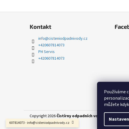
Z
á
Kontakt
Face
p
a
info
@
cisteniodpadnivody.cz
t
+420607814073
í
PH Servis
+420607814073
Používáme co
personalizac
můžete kdyko
Copyright 2026
Čistírny odpadních vod — dodávka, mo
Nastaven
607814073 - info@cisteniodpadnivody.cz