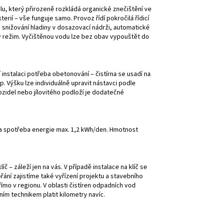
alu, který přirozeně rozkládá organické znečištění ve
rií – vše funguje samo. Provoz řídí pokročilá řídicí
snižování hladiny v dosazovací nádrži, automatické
ý režim. Vyčištěnou vodu lze bez obav vypouštět do
instalaci potřeba obetonování – čistírna se usadí na
. Výšku lze individuálně upravit nástavci podle
zidel nebo jílovitého podloží je dodatečné
 W a spotřeba energie max. 1,2 kWh/den. Hmotnost
č – záleží jen na vás. V případě instalace na klíč se
ání zajistíme také vyřízení projektu a stavebního
ímo v regionu. V oblasti čistíren odpadních vod
ním technikem platit kilometry navíc.