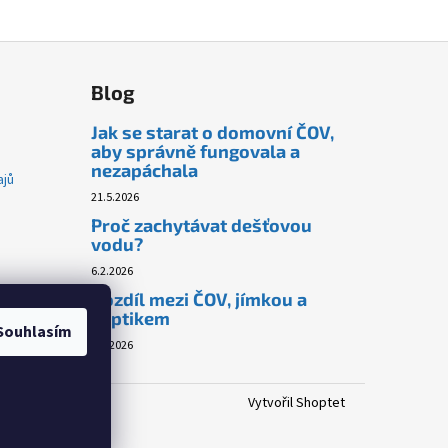
Blog
Jak se starat o domovní ČOV,
aby správně fungovala a
nezapáchala
ajů
21.5.2026
Proč zachytávat dešťovou
vodu?
6.2.2026
Rozdíl mezi ČOV, jímkou a
septikem
Souhlasím
6.2.2026
Vytvořil Shoptet