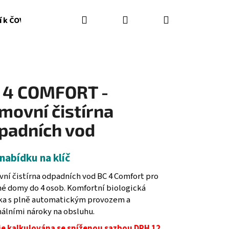
Hledat
Přihlášení
Nákupní
í k ČOV
Kontakty
Čistírna odpadních vod na klíč
košík
 4 COMFORT -
movní čistírna
padních vod
 nabídku na klíč
ní čistírna odpadních vod BC 4 Comfort pro
né domy do 4 osob. Komfortní biologická
čka s plně automatickým provozem a
álními nároky na obsluhu.
je kalkulována se sníženou sazbou DPH 12