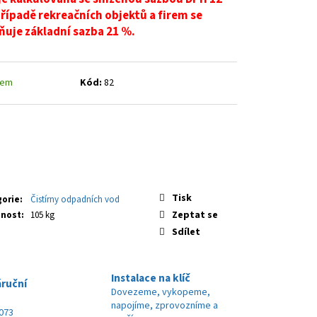
případě rekreačních objektů a firem se
ňuje základní sazba 21 %.
dem
Kód:
82
Tisk
gorie
:
Čistírny odpadních vod
Zeptat se
nost
:
105 kg
Sdílet
Instalace na klíč
áruční
Dovezeme, vykopeme,
napojíme, zprovozníme a
 073