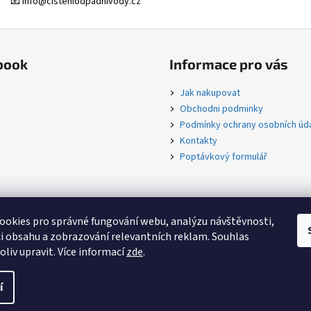
📧 info
@cisteniodpadnivody.cz
book
Informace pro vás
Jak nakupovat
Obchodni podminky
Podmínky ochrany osobních úd
Kontakty
Poptávkový formulář
okies pro správné fungování webu, analýzu návštěvnosti,
i obsahu a zobrazování relevantních reklam. Souhlas
liv upravit. Více informací
zde
.
ntáž, servis
. Všechna práva vyhrazena.
Upravit nastavení cookies
í