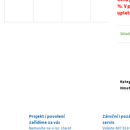
%. V 
uplat
Skla
Kate
Hmot
Projekt i povolení
Záruční i poz
zařídíme za vás
servis
Nemusíte se o nic starat
Volejte 607 814