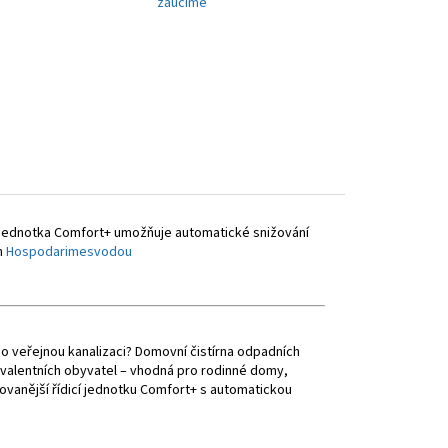
zaučíme
cí jednotka Comfort+ umožňuje automatické snižování
m
Hospodarimesvodou
mo veřejnou kanalizaci? Domovní čistírna odpadních
vivalentních obyvatel – vhodná pro rodinné domy,
ovanější řídicí jednotku Comfort+ s automatickou