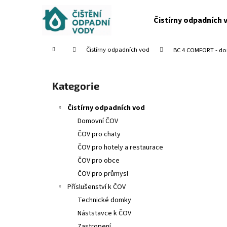
K
Přejít
na
o
Čistírny odpadních 
obsah
Zpět
Zpět
š
do
do
í
Domů
Čistírny odpadních vod
BC 4 COMFORT - do
obchodu
obchodu
k
P
o
Přeskočit
Kategorie
s
kategorie
t
Čistírny odpadních vod
r
Domovní ČOV
a
ČOV pro chaty
n
ČOV pro hotely a restaurace
n
ČOV pro obce
í
ČOV pro průmysl
p
Příslušenství k ČOV
a
Technické domky
n
Náststavce k ČOV
e
Zastropení