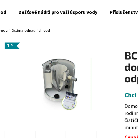
vod
Dešťové nádrž pro vaši úsporu vody
Příslušenstv
movní čistírna odpadních vod
Co potřebujete najít?
TIP
BC
HLEDAT
do
od
Doporučujeme
Chci
Domov
rodin
čisti
minim
Cena 