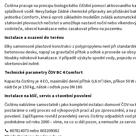
Čistírna pracuje na principu biologického čištění pomocí aktivovaného k
splaškové vodě. Nevyžaduje žádné chemické přípravky ani přidávání bakte
jednotka Comfort+, která oproti základním modelům zvládá automatické 
stahování plovoucích nečistot a umožňuje nastavit noční nebo víkendov
vodoteče, obecní kanalizace nebo zasakovat přímo na pozemku.
Instalace a osazení do terénu
Díky samonosné plastové konstrukci z polypropylenu není při standardní 
betonovou desku, napojí se gravitační přítok a odtok a provede se obsyp
hloubky nátokové kanalizace. V případě výskytu spodní vody, pojezdu vo
obetonování nutné.
Technické parametry ČOV BC 4 Comfort
Kapacita čistírny je 4 EO, maximální denní přítok 0,6 m³/den, příkon 50
nádrže je 150 kg, nátok i odtok jsou DN 160.
Instalace na klíč, servis a stavební povolení
Čistírnu nabízíme samostatně i jako kompletní instalaci domovní ČOV na klí
postaráme o celý proces od výkopových prací až po zprovoznění, a na př
povolení. Zajišťujeme rovněž pravidelný servis čistírny odpadních vod př
podnikáme od roku 2000 – víme, na co si dát pozor, a nemusíte za servis
📞 607814073 nebo 603209382